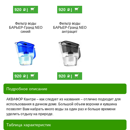
p
p
920
|
920
|
Фильтр воды
Фильтр воды
БАРЬЕР-Гранд NEO
БАРЬЕР-Гранд NEO
синий
антрацит
p
p
920
|
920
|
Подробное описание
АКВАФОР Кантри – как следует из названия – отлично подходит для
использования в дачном доме. Большой объем воронки и кувшина
позволят Вам набрать много воды за один раз и больше времени
уделить отдыху на природе.
Таблица характеристик