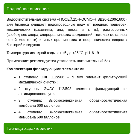
Подробное описание
Водоочистительная система «ПОСЕЙДОН-ОСМО-Н BB20-1200/1600»
для бизнеса очищает водопроводную воду от вредных примесей:
механических (ржавчины, ила, песка и т. п.), растворенных
(свободного хлора, хлорорганических соединений, тяжелых металлов,
солей жесткости) и иных органических и неорганических веществ,
бактерий и вирусов.
Температура исходной воды: от +5 до +35 ˚С; pH: 6 - 9
Примечание: рекомендуется установить накопительный бак.
Комплектация фильтрующими элементами:
1 ступень: ЭФГ 112/508 – 5 мкм элемент фильтрующий
механической очистки;
2 ступень: ЭФАУ 112/508 элемент фильтрующий из
активированного угля;
3 ступень: Высокоселективная обратноосмотическая
мембрана 600 галлонов;
4 ступень: Высокоселективная обратноосмотическая
мембрана 600 галлонов.
Таблица характеристик