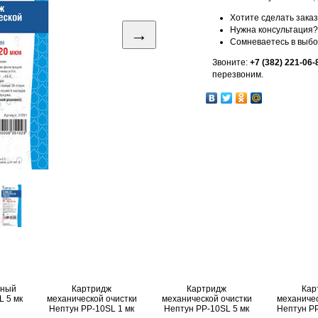
Хотите сделать зака
→
Нужна консультация?
Сомневаетесь в выб
Звоните:
+7 (382) 221-06-
перезвоним.
ьный
Картридж
Картридж
Кар
 5 мк
механической очистки
механической очистки
механичес
Нептун PP-10SL 1 мк
Нептун PP-10SL 5 мк
Нептун PP