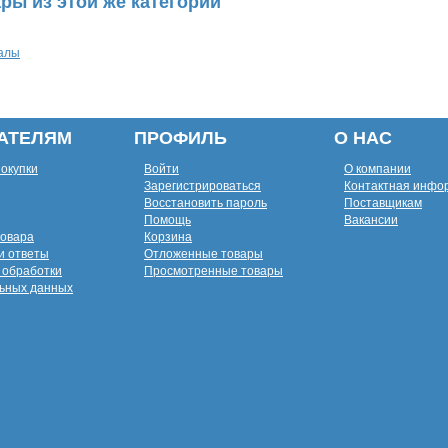
ры из этой же категории
алы
АТЕЛЯМ
ПРОФИЛЬ
О НАС
покупки
Войти
О компании
Зарегистрироваться
Контактная инфо
Восстановить пароль
Поставщикам
Помощь
Вакансии
товара
Корзина
и ответы
Отложенные товары
 обработки
Просмотренные товары
ьных данных