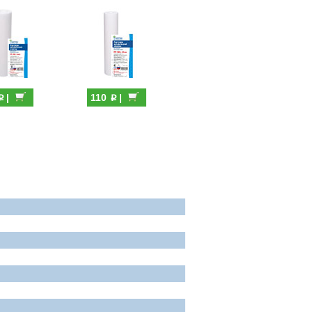
p
p
|
110
|