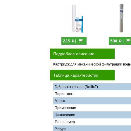
p
p
225
|
590
|
Подробное описание
Картридж для механической фильтрации воды о
Таблица характеристик
Габариты товара (ВхШхГ)
Пористость
Масса
Применение
Назначение
Типоразмер
Ресурс