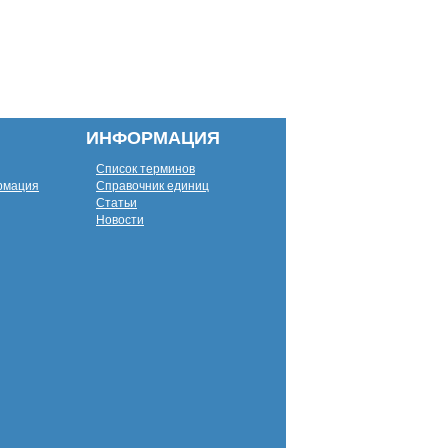
ИНФОРМАЦИЯ
Список терминов
рмация
Справочник единиц
Статьи
Новости