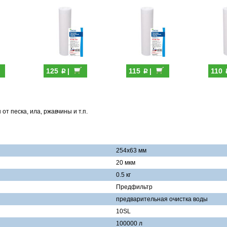
p
p
125
|
115
|
110
т песка, ила, ржавчины и т.п.
254х63 мм
20 мкм
0.5 кг
Предфильтр
предварительная очистка воды
10SL
100000 л