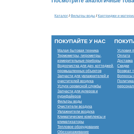
Посмотрите аналогичные това
Каталог
/
Фильтры воды
/
Картриджи и матери
ПОКУПАЙТЕ У НАС
ПОКУП
Малая бытовая техника
Условия 
Термометры, гигрометры,
Оплата
измерительные приборы
Доставка
Водоочистка для дач, коттеджей,
Скидки
промышленных объектов
Возврат 
Запчасти для увлажнителей и
Вопросы 
очистителей воздуха
Политика
Услуги сервисной службы
персонал
Запчасти для кулеров и
пурифайеров
Фильтры воды
Очистители воздуха
Увлажнители воздуха
Климатические комплексы и
климатизаторы
Тепловое оборудование
Обеззараживание