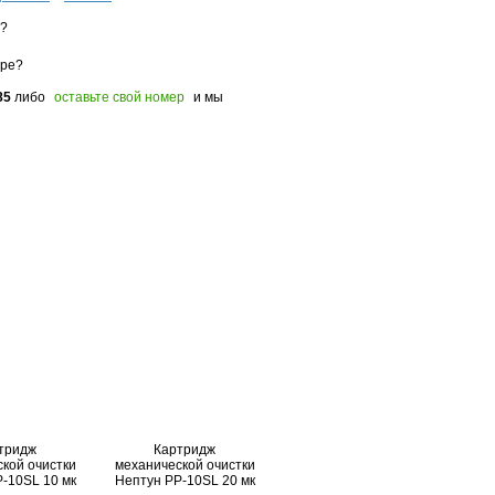
з?
оре?
85
либо
оставьте свой номер
и мы
тридж
Картридж
кой очистки
механической очистки
-10SL 10 мк
Нептун PP-10SL 20 мк