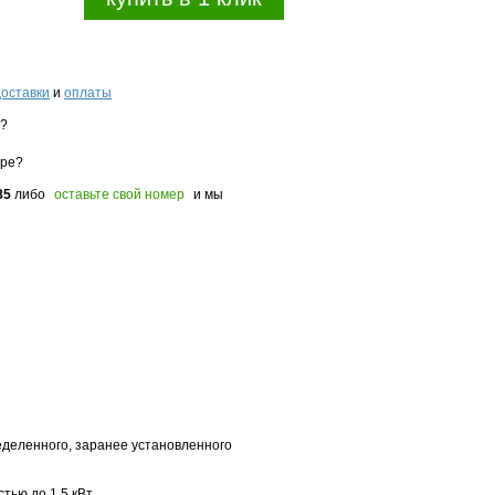
доставки
и
оплаты
з?
оре?
85
либо
оставьте свой номер
и мы
деленного, заранее установленного
ью до 1,5 кВт.