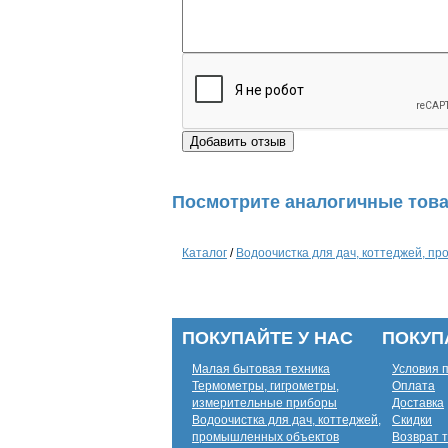
Посмотрите аналогичные това
Каталог
/
Водоочистка для дач, коттеджей, п
ПОКУПАЙТЕ У НАС
ПОКУП
Малая бытовая техника
Условия 
Термометры, гигрометры,
Оплата
измерительные приборы
Доставка
Водоочистка для дач, коттеджей,
Скидки
промышленных объектов
Возврат 