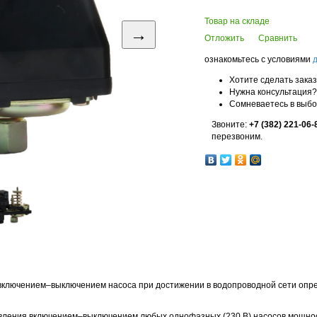
Товар на складе
→
Отложить
Сравнить
ознакомьтесь с условиями
Хотите сделать зака
Нужна консультация?
Сомневаетесь в выб
Звоните:
+7 (382) 221-06-
перезвоним.
включением–выключением насоса при достижении в водопроводной сети опре
вления включением–выключением любых однофазных (230 В) насосов мощност