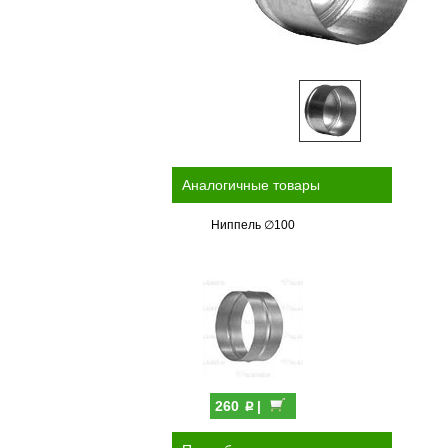
Аналогичные товары
Ниппель ∅100
p
260
|