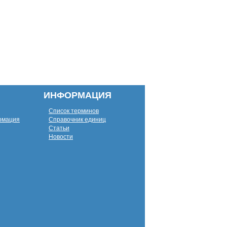
ИНФОРМАЦИЯ
Список терминов
рмация
Справочник единиц
Статьи
Новости