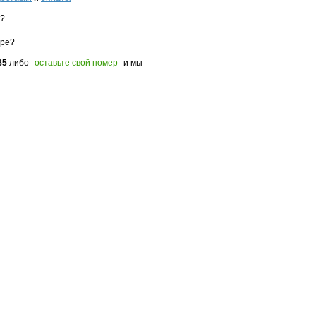
з?
оре?
85
либо
оставьте свой номер
и мы