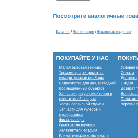
Посмотрите аналогичные това
Каталог
/
Вентиляция
/
Фасонные изделия
ПОКУПАЙТЕ У НАС
ПОКУП
Малая бытовая техника
Условия 
Термометры, гигрометры,
Оплата
измерительные приборы
Доставка
Водоочистка для дач, коттеджей,
Скидки
промышленных объектов
Возврат 
Запчасти для увлажнителей и
Вопросы 
очистителей воздуха
Политика
Услуги сервисной службы
персонал
Запчасти для кулеров и
пурифайеров
Фильтры воды
Очистители воздуха
Увлажнители воздуха
Климатические комплексы и