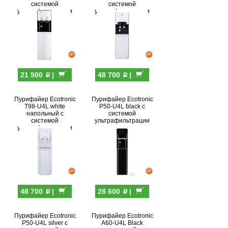
системой
системой
ультрафильтрации
ультрафильтрации
p
p
21 500
|
48 700
|
Пурифайер Ecotronic
Пурифайер Ecotronic
T98-U4L white
P50-U4L black с
напольный с
системой
системой
ультрафильтрации
ультрафильтрации
p
p
48 700
|
28 600
|
Пурифайер Ecotronic
Пурифайер Ecotronic
P50-U4L silver с
A60-U4L Black