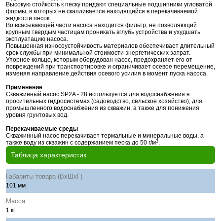
Высокую стойкость к песку придают специальные подшипники угловатой
формы, в которых не скапливается находящийся в перекачиваемой
жидкости песок.
Во всасывающей части насоса находится фильтр, не позволяющий
крупным твердым частицам проникать вглубь устройства и ухудшать
эксплуатацию насоса.
Повышенная износоустойчивость материалов обеспечивает длительный
срок службы при минимальной стоимости энергетических затрат.
Упорное кольцо, которым оборудован насос, предохраняет его от
повреждений при транспортировке и ограничивает осевое перемещение,
изменяя направление действия осевого усилия в момент пуска насоса.
Применение
Скважинный насос SP2A - 28 используется для водоснабжения в
оросительных гидросистемах (садоводство, сельское хозяйство), для
промышленного водоснабжения из скважин, а также для понижения
уровня грунтовых вод.
Перекачиваемые среды
Скважинный насос перекачивает термальные и минеральные воды, а
3
также воду из скважин с содержанием песка до 50 г/м
.
Таблица характеристик
Габариты товара (ВхШхГ)
101 мм
Масса
1 кг