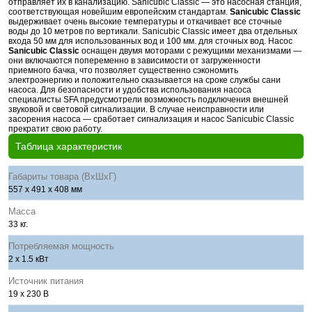
отправляет их в канализацию. Sanicubic Classic — это насосная станция,
соответствующая новейшим европейским стандартам.
Sanicubic Classic
выдерживает очень высокие температуры и откачивает все сточные
воды до 10 метров по вертикали. Sanicubic Classic имеет два отдельных
входа 50 мм для использованных вод и 100 мм. для сточных вод. Насос
Sanicubic Classic
оснащен двумя моторами с режущими механизмами —
они включаются попеременно в зависимости от загруженности
приемного бачка, что позволяет существенно сэкономить
электроэнергию и положительно сказывается на сроке службы сани
насоса. Для безопасности и удобства использования насоса
специалисты SFA предусмотрели возможность подключения внешней
звуковой и световой сигнализации. В случае неисправности или
засорения насоса — сработает сигнализация и насос Sanicubic Classic
прекратит свою работу.
Таблица характеристик
Габариты товара (ВхШхГ)
557 x 491 х 408 мм
Масса
33 кг.
Потребляемая мощность
2 x 1.5 кВт
Источник питания
19 x 230 В