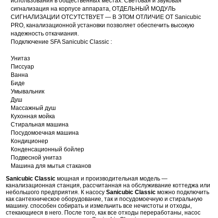
использования в общественных местах. Световая и звуковая
сигнализация на корпусе аппарата, ОТДЕЛЬНЫЙ МОДУЛЬ
СИГНАЛИЗАЦИИ ОТСУТСТВУЕТ — В ЭТОМ ОТЛИЧИЕ ОТ Sanicubic
PRO, канализационной установки позволяет обеспечить высокую
надежность откачиания.
Подключение SFA Sanicubic Classic :
Унитаз
Писсуар
Ванна
Биде
Умывальник
Душ
Массажный душ
Кухонная мойка
Стиральная машина
Посудомоечная машина
Кондиционер
Конденсационный бойлер
Подвесной унитаз
Машина для мытья стаканов
Sanicubic Classic
мощная и производительная модель —
канализационная станция, рассчитанная на обслуживание коттеджа или
небольшого предприятия. К насосу
Sanicubic Classic
можно подключить
как сантехническое оборудование, так и посудомоечную и стиральную
машину. способен собирать и измельчить все нечистоты и отходы,
стекающиеся в него. После того, как все отходы переработаны, насос