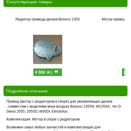
Cопутствующие товары
Редуктор привода дисков Boneco 1355
Мотор привода д
p
4 080
|
2 7
Подробное описание
Привод (мотор с редуктором в сборе) для увлажняющих дисков
, совместим с моделями моек воздуха Boneco 1355N, W1355A, Air-O-
Swiss 2055, 2055D, W30DI, Electrolux.
Комплектация: Мотор в сборе с редуктором.
Возможен заказ любых запчастей и комплектующих для