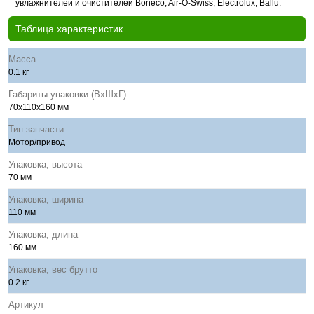
увлажнителей и очистителей Boneco, Air-O-Swiss, Electrolux, Ballu.
Таблица характеристик
Масса
0.1 кг
Габариты упаковки (ВхШхГ)
70х110х160 мм
Тип запчасти
Мотор/привод
Упаковка, высота
70 мм
Упаковка, ширина
110 мм
Упаковка, длина
160 мм
Упаковка, вес брутто
0.2 кг
Артикул