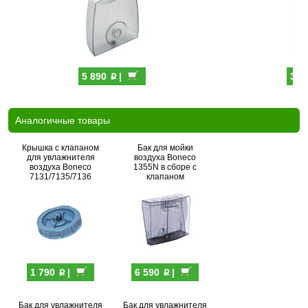
p
5 890
|
3 2
Аналогичные товары
Крышка с клапаном
Бак для мойки
для увлажнителя
воздуха Boneco
воздуха Boneco
1355N в сборе с
7131/7135/7136
клапаном
p
p
1 790
|
6 590
|
Бак для увлажнителя
Бак для увлажнителя