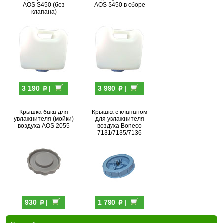
AOS S450 (без
AOS S450 в сборе
клапана)
p
p
3 190
|
3 990
|
Крышка бака для
Крышка с клапаном
увлажнителя (мойки)
для увлажнителя
воздуха AOS 2055
воздуха Boneco
7131/7135/7136
p
p
930
|
1 790
|