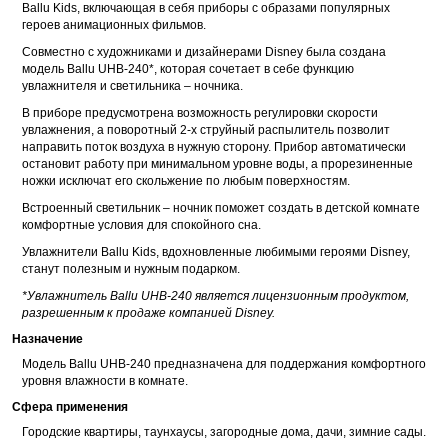
Ballu Kids, включающая в себя приборы с образами популярных
героев анимационных фильмов.
Совместно с художниками и дизайнерами Disney была создана
модель Ballu UHB-240*, которая сочетает в себе функцию
увлажнителя и светильника – ночника.
В приборе предусмотрена возможность регулировки скорости
увлажнения, а поворотный 2-х струйный распылитель позволит
направить поток воздуха в нужную сторону. Прибор автоматически
остановит работу при минимальном уровне воды, а прорезиненные
ножки исключат его скольжение по любым поверхностям.
Встроенный светильник – ночник поможет создать в детской комнате
комфортные условия для спокойного сна.
Увлажнители Ballu Kids, вдохновленные любимыми героями Disney,
станут полезным и нужным подарком.
*Увлажнитель Ballu UHB-240 является лицензионным продуктом,
разрешенным к продаже компанией Disney.
Назначение
Модель Ballu UHB-240 предназначена для поддержания комфортного
уровня влажности в комнате.
Сфера применения
Городские квартиры, таунхаусы, загородные дома, дачи, зимние сады.