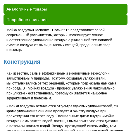
Аналогичные товары
Подробное описание
Мойка воздуха«Electrolux EHAW-6515 представляет собой
современный увлажнитель, который, комбинирует мягкое
и естественное увлажнение воздуха с уникальной технологией
очистки воздуха от пыли, пылевых клещей, вредоносных спор
и пыльцы.
Конструкция
Как известно, самые эффективные и экологичные технологии
заимствованы у природы. Поэтому, создавая увлажнители,
мы отталкивались от тех решений, которые подсказала нам сама
природа. В «Мойках воздуха» процесс увлажнения максимально
приближен к естественному, поэтому он является наиболее
эффективным и полезным.
«Мойки воздуха» отличаются от ультразвуковых увлажнителей, т.к.
кроме увлажнения они еще проводят и очистку воздуха при
прохождении его через воду. Специальные диски внутри «мойки
воздуха» омываются водой, частицы пыли притягиваются дисками,
а потом смываются водой. Воздух, проходящий сквозь мойку, тем