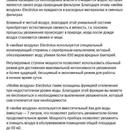
самым насыщается необходимой влагой и очищается водой, которая
является своего рода природным фильтром. Благодаря этому «мойки
воздуха» Electrolux не нуждаются в расходных материалах и сменных
фильтрах.
Влажный и чистый воздух, благодаря этой уникальной системе
приобретает естественную свежесть и мягкость, т.к. похожие
процессы увлажнения происходят в природе, когда после дождя
воздух становится свежее и чище.
В «мойках воздуха» Electrolux используется специальный
ионизирующий стержень с серебряным напылением, который
обеззараживает воду, убивая более 650 видов вредных бактерий.
Регулируемые ступени мощности позволяют использовать обычный
режим для достижения максимальной интенсивности увлажнения
и более щадящий, бесшумный и экономичный режим для работы
в ночное время суток.
«Мойки воздуха» Electrolux также оснащены функцией отключения
при недостаточном уровне воды. Благодаря этой функции вы можете
не беспокоиться о необходимости выключения увлажнителя, который
сам отключится при необходимости.
В «мойке воздуха» используется вместительный бак для воды
ёмкостью — 7 литров, что позволяет работать увлажнителю более
продолжительное время. Мощность прибора позволяет увлажнять
и очищать воздух в обслуживаемом помещении общей площадью
до 50 м2.