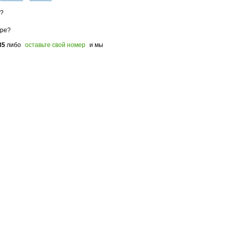
з?
оре?
85
либо
оставьте свой номер
и мы