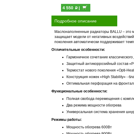
p
4 550
|
Подробное описание
Маслонаполненные радиаторы BALLU – это м
защищает модели от негативных воздействий 
поколения автоматически поддерживает темп
Отличительные особенности:
Гармоничное сочетание классического 
Защитный антикоррозийный состав «Pro
Термостат нового поколения «Opti-He
Конструкция ножек «High Stability» -
Оптимальная перфорация на фронтальн
Функциональные особенности:
Полная свобода перемещения с компл
Два режима мощности обогрева
Универсальная система хранения шну
Режимы работы:
Мощность обогрева 600Вт
Мощность обогрева 900Вт