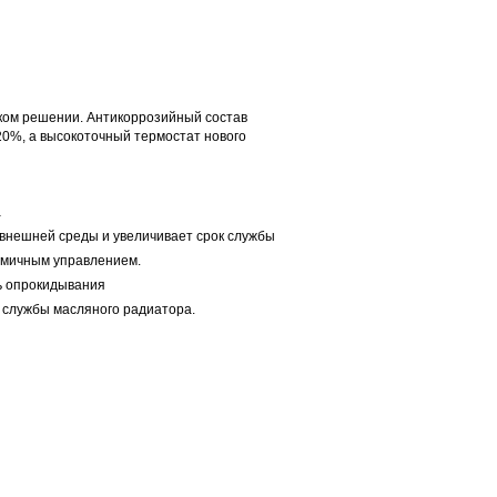
ком решении. Антикоррозийный состав
20%, а высокоточный термостат нового
а
 внешней среды и увеличивает срок службы
номичным управлением.
ть опрокидывания
 службы масляного радиатора.