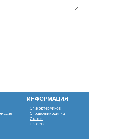
ИНФОРМАЦИЯ
Список терминов
рмация
Справочник единиц
Статьи
Новости