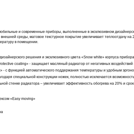
обильные и современные приборы, выполненные в эксклюзивном дизайнерс
внешней среды, матовое текстурное покрытие увеличивает теплоотдачу на 
ературу в помещении.
дизайнерского решения и эксклюзивного цвета «Snow white» корпуса прибор
tective coating» - защищает масляный радиатор от негативных воздействий
at» - с функцией автоматического поддержания температуры и удобным эрго
 благодаря специальной конструкции ножек, полностью исключается возможнос
ой стенке радиатора – увеличивает эффективность обогрева на 20% и срок
ексом «Easy moving»
ра