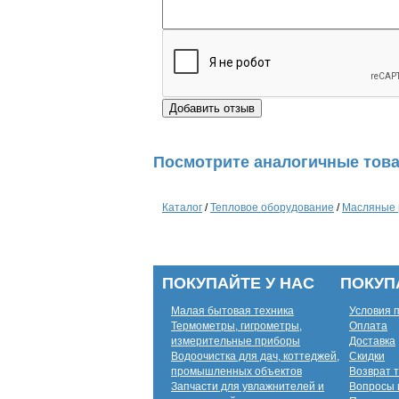
Посмотрите аналогичные това
Каталог
/
Тепловое оборудование
/
Масляные 
ПОКУПАЙТЕ У НАС
ПОКУП
Малая бытовая техника
Условия 
Термометры, гигрометры,
Оплата
измерительные приборы
Доставка
Водоочистка для дач, коттеджей,
Скидки
промышленных объектов
Возврат 
Запчасти для увлажнителей и
Вопросы 