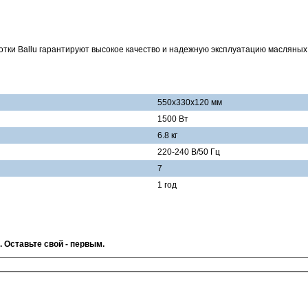
тки Ballu гарантируют высокое качество и надежную эксплуатацию масляных
550х330х120 мм
1500 Вт
6.8 кг
220-240 В/50 Гц
7
1 год
. Оставьте свой - первым.