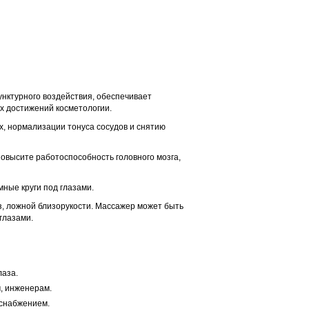
унктурного воздействия, обеспечивает
х достижений косметологии.
, нормализации тонуса сосудов и снятию
повысите работоспособность головного мозга,
ные круги под глазами.
з, ложной близорукости. Массажер может быть
глазами.
лаза.
, инженерам.
оснабжением.