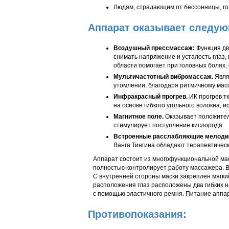
Людям, страдающим от бессонницы, го
Аппарат оказывает следую
Воздушный прессмассаж:
Функция дв
снимать напряжение и усталость глаз,
области помогает при головных болях,
Мультичастотный вибромассаж.
Явля
утомлении, благодаря ритмичному мас
Инфракрасный прогрев.
ИК прогрев т
на основе гибкого угольного волокна,
Магнитное поле.
Оказывает положитель
стимулирует поступление кислорода.
Встроенные расслабляющие мелоди
Ванга Тингина обладают терапевтичес
Аппарат состоит из многофункциональной мас
полностью контролирует работу массажера. 
С внутренней стороны маски закреплен мягки
расположения глаз расположены два гибких н
с помощью эластичного ремня. Питание аппар
Противопоказания: