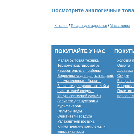
Посмотрите аналогичные това
Каталог
/
Товары для здоровья
/
Массажеры
ПОКУПАЙТЕ У НАС
ПОКУП
Малая бытовая техника
Условия 
Термометры, гигрометры,
Оплата
измерительные приборы
Доставка
Водоочистка для дач, коттеджей,
Скидки
промышленных объектов
Возврат 
Запчасти для увлажнителей и
Вопросы 
очистителей воздуха
Политика
Услуги сервисной службы
персонал
Запчасти для кулеров и
пурифайеров
Фильтры воды
Очистители воздуха
Увлажнители воздуха
Климатические комплексы и
климатизаторы