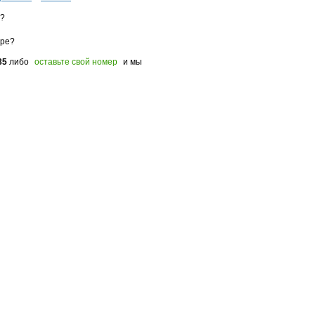
з?
оре?
85
либо
оставьте свой номер
и мы