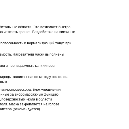
битальные области. Это позволяет быстро
а четкость зрения. Воздействие на височные
тоспособность и нормализующий тонус при
яемость. Нагреватели маски выполнены
ви и проницаемость капилляров,
рироды, записанные по методу психолога
тным.
е микропроцессора. Блок управления
венные за вибромассажную функцию.
 поверхностью чехла в области
поля. Маска закрепляется на голове
аптера (рекомендуется).