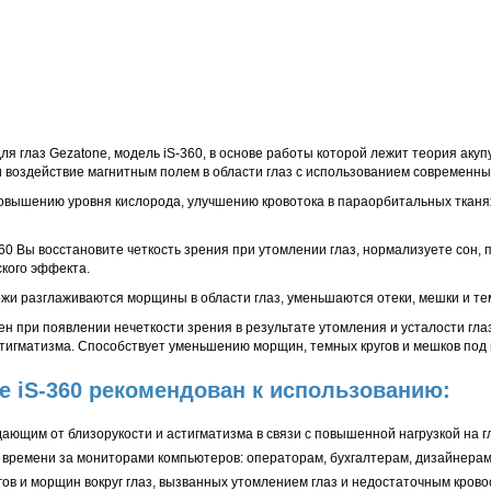
 глаз Gezatone, модель iS-360, в основе работы которой лежит теория акуп
 воздействие магнитным полем в области глаз с использованием современны
овышению уровня кислорода, улучшению кровотока в параорбитальных тканях
0 Вы восстановите четкость зрения при утомлении глаз, нормализуете сон, 
ского эффекта.
ожи разглаживаются морщины в области глаз, уменьшаются отеки, мешки и тем
ен при появлении нечеткости зрения в результате утомления и усталости гла
тигматизма. Способствует уменьшению морщин, темных кругов и мешков под 
e iS-360 рекомендован к использованию:
ающим от близорукости и астигматизма в связи с повышенной нагрузкой на г
времени за мониторами компьютеров: операторам, бухгалтерам, дизайнерам
гов и морщин вокруг глаз, вызванных утомлением глаз и недостаточным кров