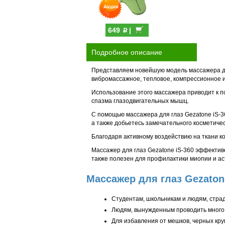
p
649
|
Подробное описание
Представляем новейшую модель массажера для
вибромассажное, тепловое, компрессионное и
Использование этого массажера приводит к п
спазма глазодвигательных мышц.
С помощью массажера для глаз Gezatone iS-36
а также добьетесь замечательного косметиче
Благодаря активному воздействию на ткани к
Массажер для глаз Gezatone iS-360 эффектив
также полезен для профилактики миопии и ас
Массажер для глаз Gezaton
Студентам, школьникам и людям, страд
Людям, вынужденным проводить много 
Для избавления от мешков, черных кру