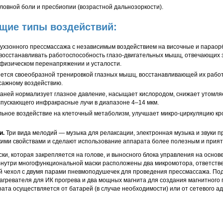
ловной боли и пресбиопии (возрастной дальнозоркости).
щие типы воздействий:
ухзонного прессмассажа с независимым воздействием на височные и параор
 восстанавливать работоспособность глазо-двигательных мышц, отвечающих з
 физическом перенапряжении и усталости.
ется своеобразной тренировкой глазных мышц, восстанавливающей их рабо
сажному воздействию.
каней нормализует глазное давление, насыщает кислородом, снижает утомл
 испускающего инфракрасные лучи в диапазоне
4–14 мкм.
ное воздействие на клеточный метаболизм, улучшает микро-циркуляцию кро
и.
Три вида мелодий — музыка для релаксации, электронная музыка и звуки п
кими свойствами и сделают использование аппарата более полезным и прия
ки, которая закрепляется на голове, и выносного блока управления на основ
Внутри многофункциональной маски расположены два микромотора, ответст
й чехол с двумя парами пневмоподушечек для проведения прессмассажа. Под
агревателя для ИК прогрева и два мощных магнита для создания магнитного 
ата осуществляется от батарей (в случае необходимости) или от сетевого ад