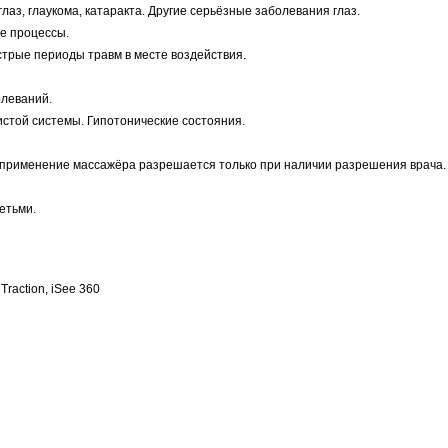
аз, глаукома, катаракта. Другие серьёзные заболевания глаз.
е процессы.
стрые периоды травм в месте воздействия.
олеваний.
стой системы. Гипотонические состояния.
 применение массажёра разрешается только при наличии разрешения врача.
етьми.
Traction, iSee 360