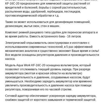
KF-16C-20 предназначен для химической защиты растений от
вредителей и болезней, борьбы с сорной растительностью,
распыления воды, удобрений, гербицидов, пестицидов,
противоэпидемической обработки и т.д.
Также он может использоваться для дезинфекции помещений,
дезинсекции, мытья окон, стен и машин.
Комплект ремней ранцевого типа удобен для переноски аппарата и
во время работы. Емкость встроенного бака - 16 литров.
Электрический опрыскиватель сконструирован и изготовлен с
использованием современных технологий, в 5 раз эффективней
механических аналогов и существенно экономит Ваше время и силы!
Все модели оснащены регулятором давления и производительности
насоса.
Модель Aqua Work KF-16C-20 оснащена вольтметром, который
позволяет отслеживать текущий уровень заряда. При разряде
аккумулятора (желтая и красная области на вольтметре)
производительность и давление, создаваемые насосом, будут
уменьшаться. Необходимо зарядить аккумулятор или временно
увеличить производительность и давление насоса при помощи
регулятора, поворачивая его по часовой стрелке.
Сетевой адаптер обеспечивает ускоренную зарядку аккумулятора,
снабжен защитой от короткого замыкания и термической защитой.