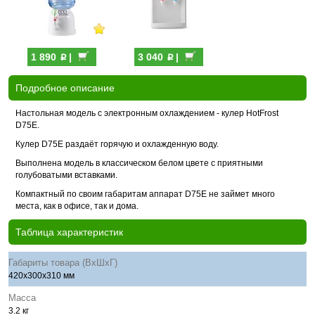
p
p
1 890
|
3 040
|
Подробное описание
Настольная модель с электронным охлаждением - кулер HotFrost
D75E.
Кулер D75E раздаёт горячую и охлажденную воду.
Выполнена модель в классическом белом цвете с приятными
голубоватыми вставками.
Компактный по своим габаритам аппарат D75E не займет много
места, как в офисе, так и дома.
Таблица характеристик
Габариты товара (ВхШхГ)
420x300x310 мм
Масса
3.2 кг