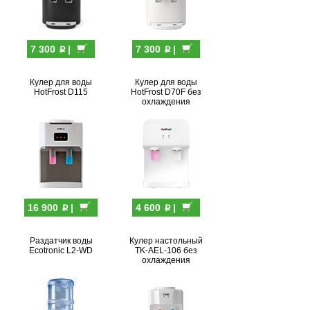
p
p
7 300
|
7 300
|
Кулер для воды
Кулер для воды
HotFrost D115
HotFrost D70F без
охлаждения
p
p
16 900
|
4 600
|
Раздатчик воды
Кулер настольный
Ecotronic L2-WD
TK-AEL-106 без
охлаждения