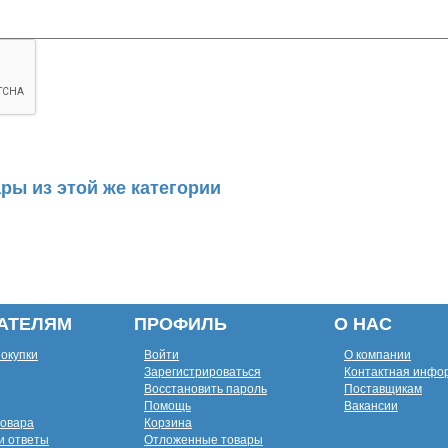
ры из этой же категории
АТЕЛЯМ
ПРОФИЛЬ
О НАС
покупки
Войти
О компании
Зарегистрироваться
Контактная инфо
Восстановить пароль
Поставщикам
Помощь
Вакансии
товара
Корзина
и ответы
Отложенные товары