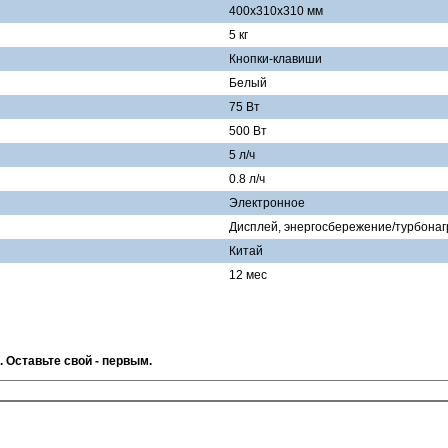
400х310х310 мм
5 кг
Кнопки-клавиши
Белый
75 Вт
500 Вт
5 л/ч
0.8 л/ч
Электронное
Дисплей, энергосбережение/турбонаг
Китай
12 мес
. Оставьте свой - первым.