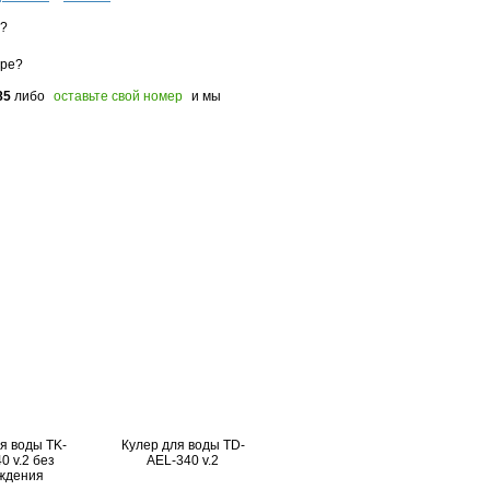
з?
оре?
85
либо
оставьте свой номер
и мы
я воды TK-
Кулер для воды TD-
0 v.2 без
AEL-340 v.2
ждения