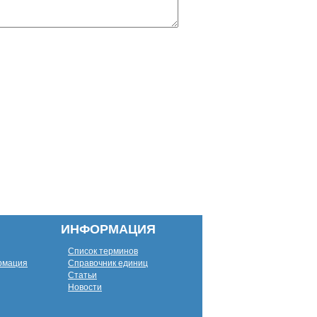
ИНФОРМАЦИЯ
Список терминов
рмация
Справочник единиц
Статьи
Новости