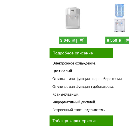
p
p
3 040
|
6 550
|
Подробное описание
Электронное охлаждение.
Цвет белый.
Отключаемая функция энергосбережения.
Отключаемая функция турбонагрева.
Краны-клавиши.
Информативный дисплей.
Встроенный стаканодержатель.
Таблица характеристик