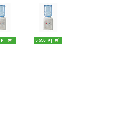
p
p
0
|
5 550
|