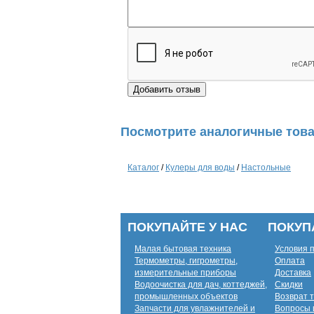
Посмотрите аналогичные това
Каталог
/
Кулеры для воды
/
Настольные
ПОКУПАЙТЕ У НАС
ПОКУП
Малая бытовая техника
Условия 
Термометры, гигрометры,
Оплата
измерительные приборы
Доставка
Водоочистка для дач, коттеджей,
Скидки
промышленных объектов
Возврат 
Запчасти для увлажнителей и
Вопросы 