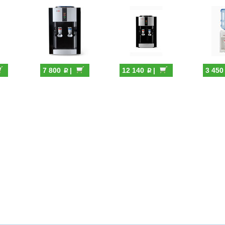
p
p
7 800
|
12 140
|
3 45