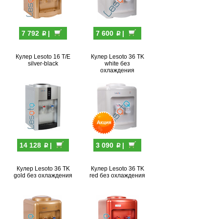
p
p
7 792
|
7 600
|
Кулер Lesoto 16 T/E
Кулер Lesoto 36 TK
silver-black
white без
охлаждения
p
p
14 128
|
3 090
|
Кулер Lesoto 36 TK
Кулер Lesoto 36 TK
gold без охлаждения
red без охлаждения