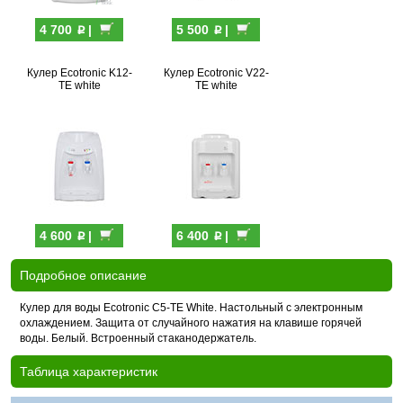
p
p
4 700
|
5 500
|
Кулер Ecotronic K12-
Кулер Ecotronic V22-
TE white
TE white
p
p
4 600
|
6 400
|
Подробное описание
Кулер для воды Ecotronic C5-TE White. Настольный с электронным
охлаждением. Защита от случайного нажатия на клавише горячей
воды. Белый. Встроенный стаканодержатель.
Таблица характеристик