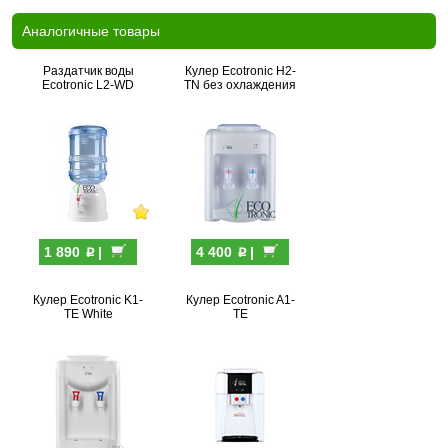
Аналогичные товары
Раздатчик воды
Кулер Ecotronic H2-
Ecotronic L2-WD
TN без охлаждения
p
p
1 890
|
4 400
|
Кулер Ecotronic K1-
Кулер Ecotronic A1-
TE White
TE