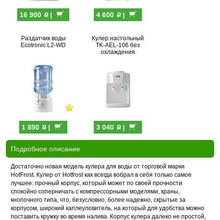
p
p
16 900
|
4 600
|
Раздатчик воды
Кулер настольный
Ecotronic L2-WD
TK-AEL-106 без
охлаждения
p
p
1 890
|
3 040
|
Подробное описание
Достаточно новая модель кулера для воды от торговой марки
HotFrost.
Кулер от Hotfrost
как всегда вобрал в себя только самое
лучшее: прочный корпус, который может по своей прочности
спокойно соперничать с компрессорными моделями, краны,
кнопочного типа, что, безусловно, более надежно, скрытые за
корпусом, широкий каплеуловитель, на который для удобства можно
поставить кружку во время налива. Корпус кулера далеко не простой,