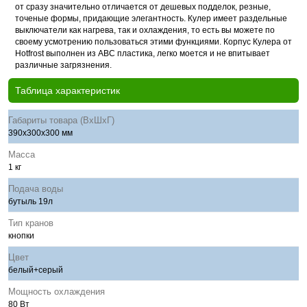
от сразу значительно отличается от дешевых подделок, резные,
точеные формы, придающие элегантность. Кулер имеет раздельные
выключатели как нагрева, так и охлаждения, то есть вы можете по
своему усмотрению пользоваться этими функциями. Корпус
Кулера от
Hotfrost
выполнен из АВС пластика, легко моется и не впитывает
различные загрязнения.
Таблица характеристик
Габариты товара (ВхШхГ)
390x300x300 мм
Масса
1 кг
Подача воды
бутыль 19л
Тип кранов
кнопки
Цвет
белый+серый
Мощность охлаждения
80 Вт