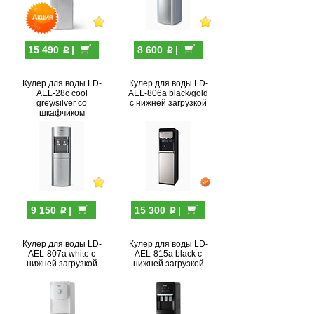
p
p
15 490
|
8 600
|
Кулер для воды LD-
Кулер для воды LD-
AEL-28c cool
AEL-806a black/gold
grey/silver со
с нижней загрузкой
шкафчиком
p
p
9 150
|
15 300
|
Кулер для воды LD-
Кулер для воды LD-
AEL-807a white с
AEL-815a black с
нижней загрузкой
нижней загрузкой