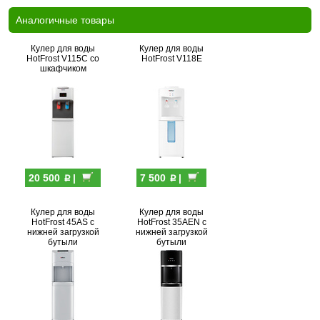
Аналогичные товары
Кулер для воды
Кулер для воды
HotFrost V115C со
HotFrost V118E
шкафчиком
p
p
20 500
|
7 500
|
Кулер для воды
Кулер для воды
HotFrost 45AS с
HotFrost 35AEN с
нижней загрузкой
нижней загрузкой
бутыли
бутыли