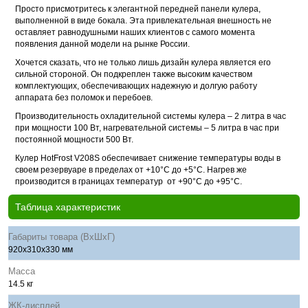
Просто присмотритесь к элегантной передней панели кулера,
выполненной в виде бокала. Эта привлекательная внешность не
оставляет равнодушными наших клиентов с самого момента
появления данной модели на рынке России.
Хочется сказать, что не только лишь дизайн кулера является его
сильной стороной. Он подкреплен также высоким качеством
комплектующих, обеспечивающих надежную и долгую работу
аппарата без поломок и перебоев.
Производительность охладительной системы кулера – 2 литра в час
при мощности 100 Вт, нагревательной системы – 5 литра в час при
постоянной мощности 500 Вт.
Кулер HotFrost V208S обеспечивает снижение температуры воды в
своем резервуаре в пределах от +10°С до +5°С. Нагрев же
производится в границах температур от +90°С до +95°С.
Таблица характеристик
Габариты товара (ВхШхГ)
920x310x330 мм
Масса
14.5 кг
ЖК-дисплей