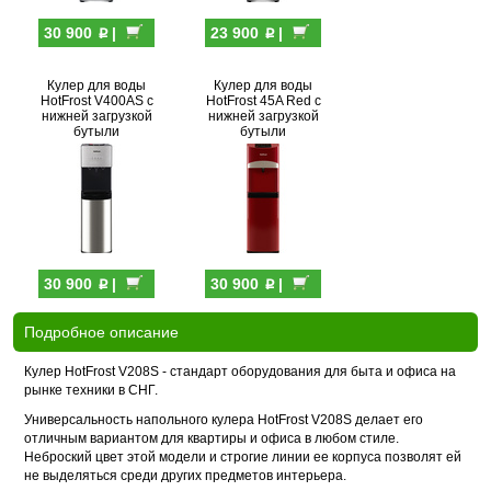
p
p
30 900
|
23 900
|
Кулер для воды
Кулер для воды
HotFrost V400AS с
HotFrost 45A Red с
нижней загрузкой
нижней загрузкой
бутыли
бутыли
p
p
30 900
|
30 900
|
Подробное описание
Кулер HotFrost V208S - стандарт оборудования для быта и офиса на
рынке техники в СНГ.
Универсальность напольного кулера HotFrost V208S делает его
отличным вариантом для квартиры и офиса в любом стиле.
Неброский цвет этой модели и строгие линии ее корпуса позволят ей
не выделяться среди других предметов интерьера.