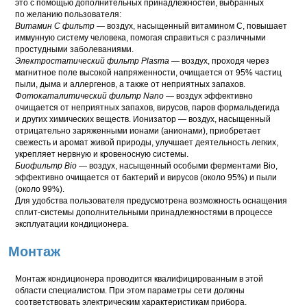
это с помощью дополнительных принадлежностей, выбранных
по желанию пользователя:
Витамин С фильтр
— воздух, насыщенный витамином С, повышает
иммунную систему человека, помогая справиться с различными
простудными заболеваниями.
Электростатический фильтр Plasma
— воздух, проходя через
магнитное поле высокой напряженности, очищается от 95% частиц
пыли, дыма и аллергенов, а также от неприятных запахов.
Фотокаталитический фильтр Nano
— воздух эффективно
очищается от неприятных запахов, вирусов, паров формальдегида
и других химических веществ. Ионизатор — воздух, насыщенный
отрицательно заряженными ионами (анионами), приобретает
свежесть и аромат живой природы, улучшает деятельность легких,
укрепляет нервную и кровеносную системы.
Биофильтр Bio
— воздух, насыщенный особыми ферментами Bio,
эффективно очищается от бактерий и вирусов (около 95%) и пыли
(около 99%).
Для удобства пользователя предусмотрена возможность оснащения
сплит-системы дополнительными принадлежностями в процессе
эксплуатации кондиционера.
Монтаж
Монтаж кондиционера проводится квалифицированным в этой
области специалистом. При этом параметры сети должны
соответствовать электрическим характеристикам прибора.