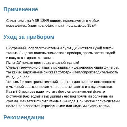
Применение
Сплит-система MSE-12HR широко используется в любых
помещениях (квартира, офис и т.п.) площадью до 35 м².
Уход за прибором
Внутренний блок сплит-системы и пульт ДУ чистятся сухой мягкой
тканью. Лицевая панель снимается с прибора, промывается водой
и насухо вытирается тканью.
Пульт ДУ нельзя протирать влажной тканью!
Следует регулярно очищать моющийся и дезодорирующий фильтры,
так как их загрязнение снижает холодо- и теплопроизводительность
кондиционера.
Угольный и электростатический фильтры для очистки помещаются
в мыльный раствор, после чего ополаскиваются и высушиваются.
Раз в
3-6
месяцев надо чистить фотокаталитический фильтр
кисточкой (без воды) и высушивать его под прямыми солнечными
лучами. Меняется фильтр каждые
3-4 года.
При чистке сплит-системы
нельзя пользоваться аэрозольными или жидкими очистителями!
Рекомендации