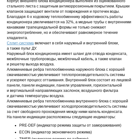
Корпус внешнего блока кондиционера выполнен из оцинкованного
стального листа с защитным антикоррозионным покрытием. Крышки
клапанов защищают вентили от повреждения и протечек воды.
Благодаря
4-х
ходовому теплообменнику эффективность работы
кондиционера увеличивается на 32%, а медные трубы с внутренними
канавками трапецеидальной формы не только снижают
энергопотребление, но и обеспечивают равномерное течение
хладагента.
Сплит-система
включает в себя наружный и внутренний блоки,
а также пульт ДУ.
Наружный блок кондиционера имеет шланг для отвода конденсата,
межблочные трубопроводы, межблочный кабель, а также клапан
и решетку выхода воздуха.
Алюминиевые ребра теплообменника наружного блока с хорошей
смачиваемостью увеличивают теплопроизводительность системы
и ускоряют процесс оттаивания. Внутренний блок состоит из лицевой
панели, панели индикации, панели управления, горизонтальной
и вертикальной направляющих заслонок, воздушного фильтра
и датчика температуры воздуха.
Алюминиевые ребра теплообменника внутреннего блока с хорошей
смачиваемостью увеличивают холодопроизводительность системы
за счет свободного прохождения между ними капель конденсата.
На панели индикации расположены следующие индикаторы:
PRE-DEF (индикатор режима защиты от замораживания)
ECON (индикатор экономичного режима)