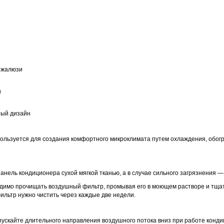
 жалюзи
и
ный дизайн
пользуется для создания комфортного микроклимата путем охлаждения, обогр
нель кондиционера сухой мягкой тканью, а в случае сильного загрязнения —
одимо прочищать воздушный фильтр, промывая его в моющем растворе и тщат
льтр нужно чистить через каждые две недели.
пускайте длительного направления воздушного потока вниз при работе конд