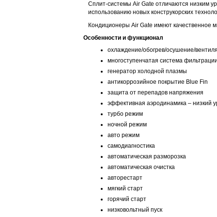
Сплит-системы Air Gate отличаются низким у
использованию новых конструкорских техноло
Кондиционеры Air Gate имеют качественное м
Особенности и функционал
охлаждение/обогрев/осушение/вентил
многоступенчатая система фильтрации
генератор холодной плазмы
антикоррозийное покрытие Blue Fin
защита от перепадов напряжения
эффективная аэродинамика – низкий 
турбо режим
ночной режим
авто режим
самодиагностика
автоматическая разморозка
автоматическая очистка
авторестарт
мягкий старт
горячий старт
низковольтный пуск