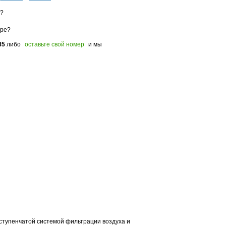
з?
оре?
85
либо
оставьте свой номер
и мы
ступенчатой системой фильтрации воздуха и