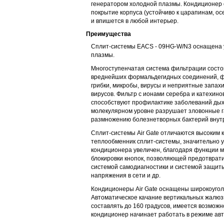
генератором холодной плазмы. Кондиционер
покрытие корпуса (устойчиво к царапинам, ос
и впишется в любой интерьер.
Преимущества
Сплит-системы EACS - 09HG-W/N3 оснащена у
плазмы.
Многоступенчатая система фильтрации состои
вреднейших формальдегидных соединений, ф
грибки, микробы, вирусы и неприятные запах
вирусов. Фильтр с ионами серебра и катехин
способствуют профилактике заболеваний дыха
молекулярном уровне разрушает зловонные га
размножению болезнетворных бактерий внут
Сплит-системы Air Gate отличаются высоким к
теплообменник сплит-системы, значительно у
кондиционера увеличен, благодаря функции мя
блокировки кнопок, позволяющей предотврат
системой самодиагностики и системой защиты
напряжения в сети и др.
Кондиционеры Air Gate оснащены широкоуго
Автоматическое качание вертикальных жалюз
составлять до 160 градусов, имеется возможн
кондиционер начинает работать в режиме авт