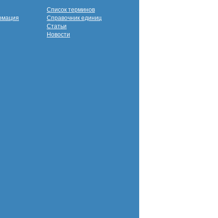
Список терминов
рмация
Справочник единиц
Статьи
Новости