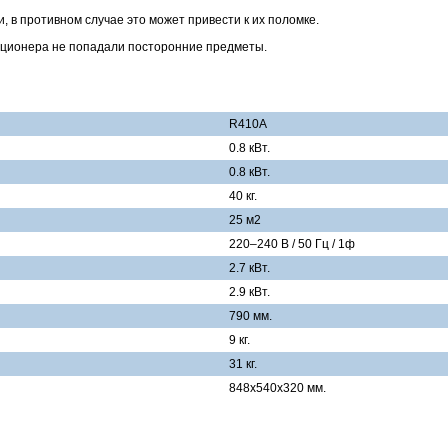
 в противном случае это может привести к их поломке.
диционера не попадали посторонние предметы.
R410A
0.8 кВт.
0.8 кВт.
40 кг.
25 м2
220–240 В / 50 Гц / 1ф
2.7 кВт.
2.9 кВт.
790 мм.
9 кг.
31 кг.
848х540х320 мм.