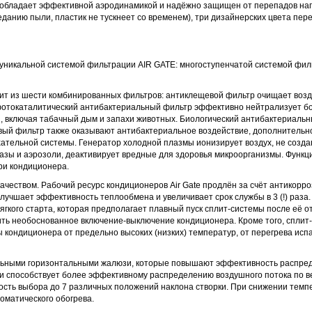
 обладает эффективной аэродинамикой и надёжно защищен от перепадов на
еданию пыли, пластик не тускнеет со временем), три дизайнерских цвета пе
никальной системой фильтрации AIR GATE: многоступенчатой системой филь
т из шести комбинированных фильтров: антиклещевой фильтр очищает возду
отокаталитический антибактериальный фильтр эффективно нейтрализует бо
и, включая табачный дым и запахи животных. Биологический антибактериальн
овый фильтр также оказывают антибактериальное воздействие, дополнительно
тельной системы. Генератор холодной плазмы ионизирует воздух, не создав
зы и аэрозоли, деактивирует вредные для здоровья микроорганизмы. Функци
ри кондиционера.
ачеством. Рабочий ресурс кондиционеров Air Gate продлён за счёт антикорр
лучшает эффективность теплообмена и увеличивает срок службы в 3 (!) раза
гкого старта, которая предполагает плавный пуск сплит-системы после её от
ить необоснованное включение-выключение кондиционера. Кроме того, сплит
 кондиционера от предельно высоких (низких) температур, от перегрева исп
льными горизонтальными жалюзи, которые повышают эффективность распред
и способствует более эффективному распределению воздушного потока по ве
ость выбора до 7 различных положений наклона створки. При снижении темпе
оматического обогрева.