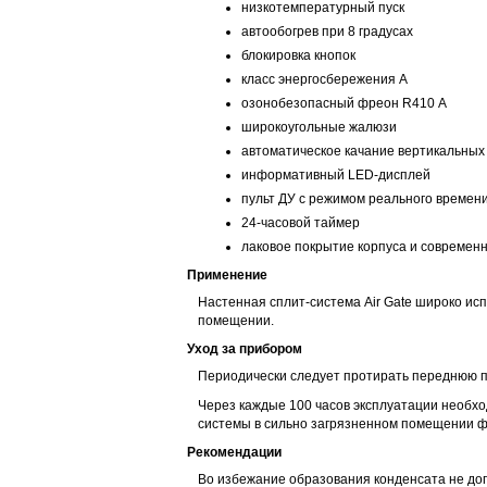
низкотемпературный пуск
автообогрев при 8 градусах
блокировка кнопок
класс энергосбережения А
озонобезопасный фреон R410 А
широкоугольные жалюзи
автоматическое качание вертикальных
информативный LED-дисплей
пульт ДУ с режимом реального времен
24-часовой таймер
лаковое покрытие корпуса и современ
Применение
Настенная сплит-система Air Gate широко ис
помещении.
Уход за прибором
Периодически следует протирать переднюю па
Через каждые 100 часов эксплуатации необх
системы в сильно загрязненном помещении фи
Рекомендации
Во избежание образования конденсата не до