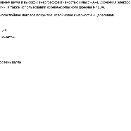
ровнем шума и высокой энергоэффективностью (класс «А»). Экономия электро
гий, а также использовании озонобезопасного фреона R410A.
ногослойное лаковое покрытие, устойчивое к маркости и царапинам.
яция
 воздуха
уровень шума