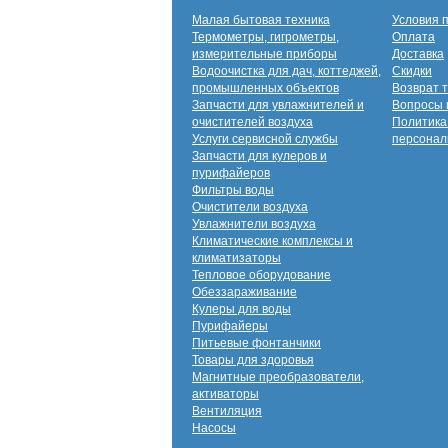
Малая бытовая техника
Условия 
Термометры, гигрометры,
Оплата
измерительные приборы
Доставка
Водоочистка для дач, коттеджей,
Скидки
промышленных объектов
Возврат 
Запчасти для увлажнителей и
Вопросы 
очистителей воздуха
Политика
Услуги сервисной службы
персонал
Запчасти для кулеров и
пурифайеров
Фильтры воды
Очистители воздуха
Увлажнители воздуха
Климатические комплексы и
климатизаторы
Тепловое оборудование
Обеззараживание
Кулеры для воды
Пурифайеры
Питьевые фонтанчики
Товары для здоровья
Магнитные преобразователи,
активаторы
Вентиляция
Насосы