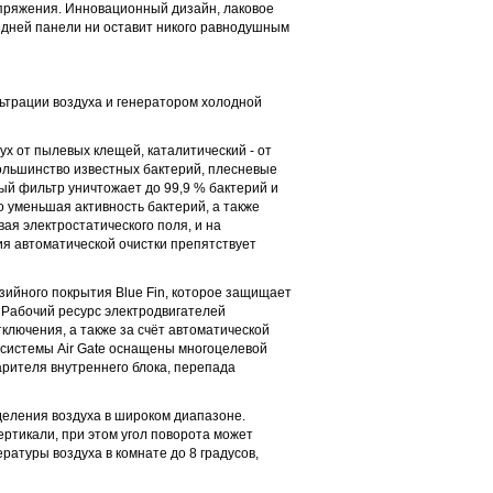
пряжения. Инновационный дизайн, лаковое
редней панели ни оставит никого равнодушным
трации воздуха и генератором холодной
х от пылевых клещей, каталитический - от
льшинство известных бактерий, плесневые
ый фильтр уничтожает до 99,9 % бактерий и
 уменьшая активность бактерий, а также
ая электростатического поля, и на
я автоматической очистки препятствует
озийного покрытия Blue Fin, которое защищает
. Рабочий ресурс электродвигателей
ключения, а также за счёт автоматической
-системы Air Gate оснащены многоцелевой
арителя внутреннего блока, перепада
еления воздуха в широком диапазоне.
ртикали, при этом угол поворота может
ратуры воздуха в комнате до 8 градусов,