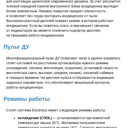
для настоящих ценителей современного дизайна. За счет абсолютно
плоской передней панели внутреннего блока кондиционер выглядит
более компактным. Лаковое покрытие придает элегантность
и позволяет без труда протирать кондиционер от пыли.
Высококонтрастный дисплей покажет режим, в котором работает
кондиционер. Если вы ложитесь спать, и вам мешает свечение
от индикаторов, вы можете отключить подсветку дисплея,
не прерывая работу кондиционера.
Пульт ДУ
Многофункциональный пульт ДУ позволяет легко и удобно управлять
сплит-системой на расстоянии путем выбора нужного режима
(охлаждение, обогрев, вентиляция, осушение), установкой скорости
вентилятора (авто, высокая, средняя, низкая), значений таймера
и текущего времени. На дисплее пульта отображается индикация
заданных параметров, что обеспечивает визуальный контроль
работы кондиционера.
Режимы работы
Сплит-система Electrolux имеет следующие режимы работы:
охлаждение (COOL)
— устанавливается при комнатной
температуре свыше 26°С. Желаемая пользователем
температура задается не ниже 18°С. Скорость вентилятора