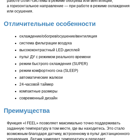
работе сплит-системы в режиме обогрева или вентиляции,
а горизонтальное направление — при работе в режиме охлаждения
или осушения.
Отличительные особенности
охлаждение/обогрев/осушение/вентиляция
система фильтрации воздуха
высококонтрастный LED-дисплей
пульт ДУ с режимом реального времени
режим быстрого охлаждения (SUPER)
режим комфортного сна (SLEEP)
автоматические жалюзи
24-часовой
таймер
компактные размеры
современный дизайн
Преимущества
Функция «I FEEL» позволяет максимально точно поддерживать
заданную температуру в том месте, где вы находитесь. Это стало
возможным благодаря датчику, встроенному в пульт дистанционного
управления. Датчик замеряет температуру и передает