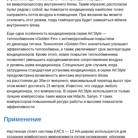
ее микропроцессору внутреннего блока. Таким образом, располагая
пульт рядом с собой, вы помогаете кондиционеру наиболее точно
направлять поток воздуха в помещении. При желании вы можете
отключить этот режим, тогда температура будет замеряться вблизи
внутреннего блока.
Еще одна особенность кондиционеров серии Art Style —
теплообменник «Golden Fin» с антикоррозийным покрытием
из диоксида титана. Технология «Golden Fin» значительно улучшает
эффективность теплообмена, а также увеличивает срок эксплуатации
кондиционеров. Кроме этого, новое покрытие теплообменника
позволяет уменьшить аэродинамическое сопротивлении воздуха
и уровень шума кондиционера. Специально для случаев, когда
затруднена стандартная установка кондиционера, в серии Art Style
предусмотрена возможность монтажа внутреннего блока
на расстоянии до 30м от внешнего, максимальный перепад высот при
этом может достигать 15 метров. Известно, что сердце любого
кондиционера, это компрессор. В серии Art Style используются только
лучшие компрессоры таких марок как Hitachi, Sanyo. У таких
компрессоров повышенный ресурс работы и высокие показатели
эффективности.
Применение
Настенная сплит-система EACS — 12 HA широко используется для
создания комфортного микроклимата путем охлаждения, обогрева,