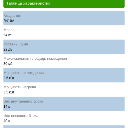
Таблица характеристик
Хладагент
R410A
Масса
54 кг
Уровень шума
22 дБ
Максимальная площадь помещения
30 м2
Мощность охлаждения
2.6 кВт
Мощность нагрева
3.5 кВт
Вес внутреннего блока
14 кг
Вес внешнего блока
40 кг